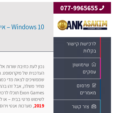
077-9965655
Windows 10 – איך נוודא שאנחנו משיגים את הגרסא הטובה ביותר?
לרכישת קישור
בקלות
שימושון
עסקים
העדכנית של מיקרוסופט. ה
פרסום
מחיר משלה, אבל זהו בהח
מאמרים
Exon Games ת
לשימוש פרטי בבית – או לש
2019
, מערכות אנטי וירוס 
צור קשר