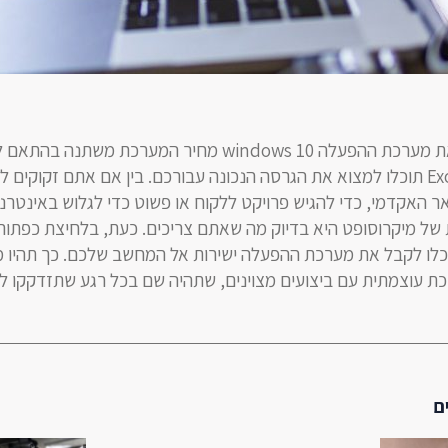
רגע לפני שאתם רוכשים את מערכת ההפעלה windows 10 מחיר המערכת משתנ
שלכם, ובאתר Exon Games תוכלו למצוא את הגרסה הנכונה עבורכם. בין אם אתם זקוקים ל
 האקדמי, כדי להגיש פרויקט ללקוח או פשוט כדי לגלוש באינטרנ
ל מיקרוסופט היא בדיוק מה שאתם צריכים. כעת, בלחיצת כפתור 
כלו לקבל את מערכת ההפעלה ישירות אל המחשב שלכם. כך תהיו מ
ת עוצמתית עם ביצועים מצוינים, שתהיה שם בכל רגע שתזדקקו לה
ם