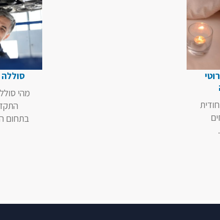
וטי
סוללה ה
מהי סוללה
חודית
התקדמ
ים
בתחום הר