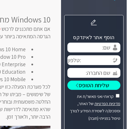
Windows 10 מחיר הגרסאות השונות
אם אתם מתכננים לרכוש
0
הגרסה המתאימה ביותר עבו
הוסף אתר לאינדקס
Windows 10 Home (לשימו
Window 10 Pro (לשימוש עסקי ולמי שזקוק לביצוע
Windows 10 Enterprise (לשי
Windows 10 Education (לשימ
Windows 10 Mobile (לשימ
לכל מערכת הפעלה כזו יש 
של שימושים – מביתו של ה
קראתי ואני מאשר/ת את
החלטה משמעותית ובוחרים
מדיניות הפרטיות
של האתר,
שהיא מתאימה לדרישות שלכ
ומסכים/ה לשמירת המידע לצורך
הרבה יותר, ולאורך זמן.
טיפול בפנייתי (חובה)