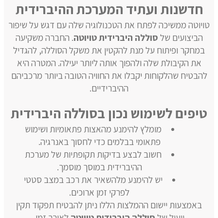
חדשנות ועתיד המערכת ההיברידית
טויוטה ממשיכה לפתח את הטכנולוגיה שלה עם דגש על שיפור
הביצועים של
סוללה היברידית טויוטה
. החברה משקיעה
במחקר ופיתוח על מנת להקטין את משקל הסוללה, להגדיל
את הקיבולת שלה ולהפוך אותה ליותר יעילה. המטרה היא
להבטיח שהלקוחות יקבלו את החוויה הטובה ביותר מרכביהם
ההיברידיים.
טיפים לשימוש נכון בסוללה היברידית
מומלץ להימנע מהאצות פתאומיות ושימוש
פתאומי בבלמים כדי לחסוך באנרגיה.
חשוב לבצע בדיקות תקופתיות של מערכת
ההיברידית במוסך מוסמך.
יש להימנע מלהשאיר את רכב במצב סטטי
לפרקי זמן ארוכים.
באמצעות יישום ההמלצות הללו ניתן להבטיח תפקוד תקין
ויעיל של
סוללה היברידית טויוטה
לאורך זמן.